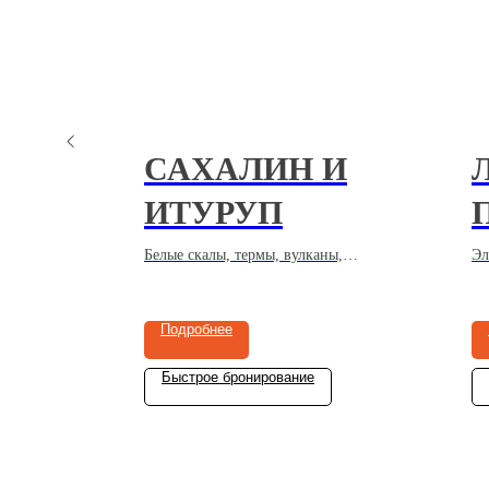
САХАЛИН И
ИТУРУП
 сапы,
Белые скалы, термы, вулканы,
Эл
наливки,
каньоны, мысы, водопады, маяк
Че
зья
Анива, застывшая лава,
во
морепродукты, устрицы, друзья
Че
Подробнее
Быстрое бронирование