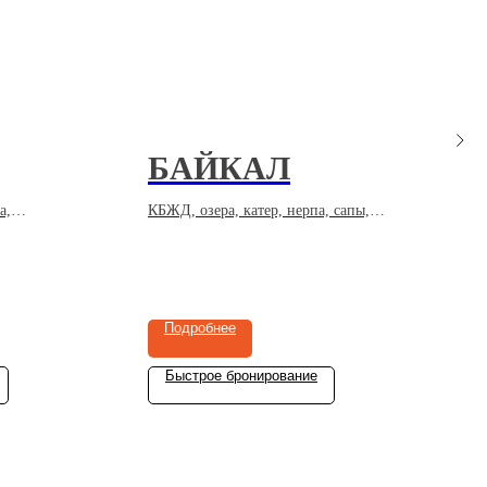
БАЙКАЛ
а,
КБЖД, озера, катер, нерпа, сапы,
О
баня, пляж, остров Ольхон,
х
опады,
культура, танцы, барбекю, наливки,
н
тура,
кухня, мысы, урочища, друзья
п
-класс
Подробнее
Быстрое бронирование