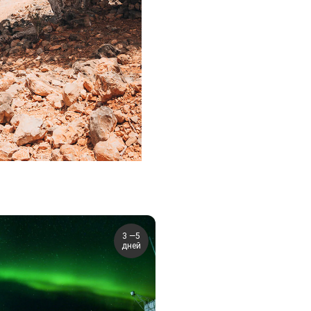
3 —5
дней